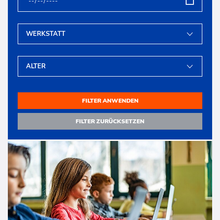
Kindergeburtstage
Unsere Räume & Werkstätten
Angebote für Schulen und andere Institutionen
News
proTechnicale Sachsen
Fortbildung für Eltern, Pädagog:innen und Betreuer:innen
Teamevents