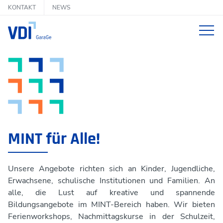
KONTAKT
NEWS
FÜR KINDER & JUGENDLICHE
FÜR ELTERN & FAMILIEN
FÜR SCHULEN & INSTITUTIONEN
VERMIETUNG
PROJEKTE & KOOPERATIONEN
MINT für Alle!
ALLE ANGEBOTE
ÜBER UNS
Ferienworkshops
Unsere Angebote richten sich an Kinder, Jugendliche,
KONTAKT
Das Leitbild der VDI-GaraGe
Erwachsene, schulische Institutionen und Familien. An
Nachmittagskurse
alle, die Lust auf kreative und spannende
Die Geschichte der VDI-GaraGe
Bildungsangebote im MINT-Bereich haben. Wir bieten
Familienwerkstätten
Ferienworkshops, Nachmittagskurse in der Schulzeit,
Unsere Themenwelten