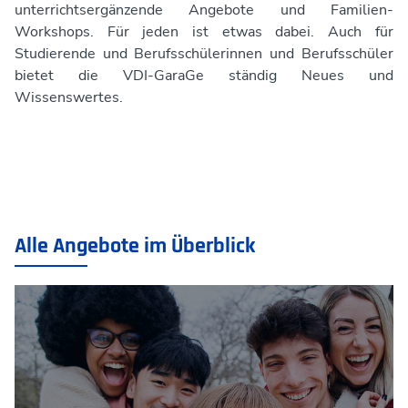
unterrichtsergänzende Angebote und Familien-
Kindergeburtstage
Workshops. Für jeden ist etwas dabei. Auch für
Unsere Räume & Werkstätten
Angebote für Schulen und andere Institutionen
Studierende und Berufsschülerinnen und Berufsschüler
bietet die VDI-GaraGe ständig Neues und
News
proTechnicale Sachsen
Wissenswertes.
Fortbildung für Eltern, Pädagog:innen und Betreuer:innen
Teamevents
Alle Angebote im Überblick