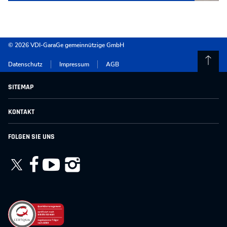
© 2026 VDI-GaraGe gemeinnützige GmbH
Datenschutz
Impressum
AGB
SITEMAP
für Kinder & Jugendliche
KONTAKT
für Eltern & Familien
für Schulen & Institutionen
VDI-GaraGe gemeinnützige GmbH
FOLGEN SIE UNS
Vermietung
Karl-Heine-Str. 97
Projekte & Kooperationen
04229 Leipzig
Alle Angebote
Telefon +49 341 8708 60
Über uns
Kontakt
kontakt@vdi-garage.de