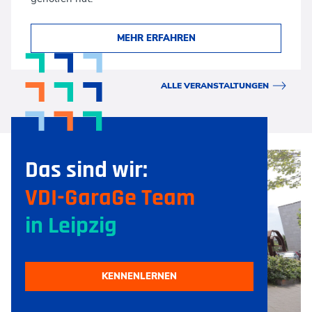
MEHR ERFAHREN
ALLE VERANSTALTUNGEN
Das sind wir:
VDI-GaraGe Team
in Leipzig
KENNENLERNEN