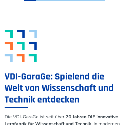
Kindergeburtstage
Unsere Räume & Werkstätten
Angebote für Schulen und andere Institutionen
News
proTechnicale Sachsen
Fortbildung für Eltern, Pädagog:innen und Betreuer:innen
Teamevents
VDI-GaraGe: Spielend die
Welt von Wissenschaft und
Technik entdecken
Die VDI-GaraGe ist seit über
20 Jahren DIE innovative
Lernfabrik für Wissenschaft und Technik
. In modernen