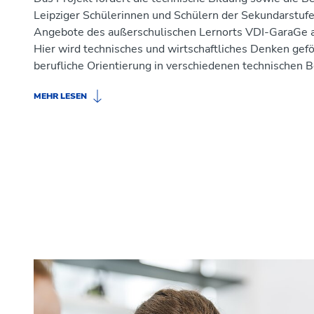
Leipziger Schülerinnen und Schülern der Sekundarstufe
Angebote des außerschulischen Lernorts VDI-GaraGe a
Hier wird technisches und wirtschaftliches Denken gefö
berufliche Orientierung in verschiedenen technischen 
MEHR LESEN
Neben der projektorientierten Vermittlung technisch
Kompetenzen wie Verstehen, Planen und Konstruieren 
technische Entwicklungen nach ihrem Nutzen für Mens
Die folgenden Themenbereiche werden in Anlehnung a
Robotik, Bionik, Bio- und Umwelttechnologie, Erneuer
Werkstoffe sowie Automatisierungstechnik, Elektrote
Das Projekt wird durch die Stadt Leipzig gefördert.