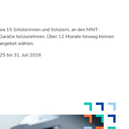
twa 15 Schülerinnen und Schülern, an den MINT-
-GaraGe teilzunehmen. Über 12 Monate hinweg können
sangebot wählen.
25 bis 31. Juli 2026
sich für die Kurse anzumelden, müssen die Eltern
elle finanzielle Situation erbringen. Dies kann durch
einen Bürgergeld-, Sozialhilfe- oder Wohngeld-
esitz des Leipzig Passes erfolgen.
l ist es, jungen Menschen den Zugang zu hochwertigen
rleichtern und ihre Begeisterung für Wissenschaft,
 und Mathematik zu fördern. Durch die Teilnahme an