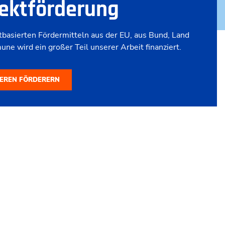
en Kooperations-Partnern haben wir stets das Ohr am
irtschaft und können so aktuelle und relevante
rmitteln.
SEREN KOOPERATIONEN