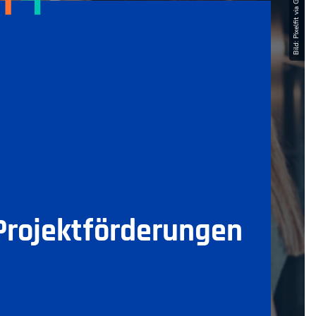
Bild: Pixelfit via GettyImages
Projektförderungen