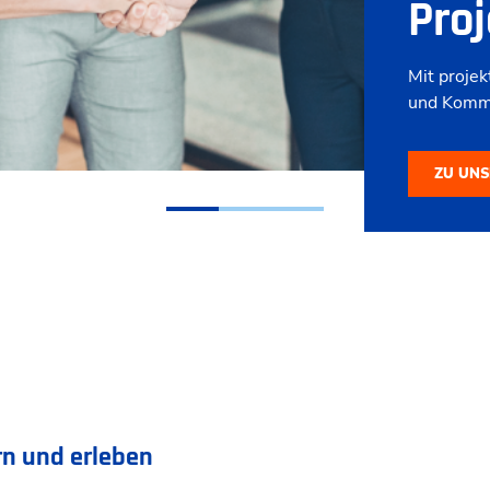
Mit unser
Puls der W
Inhalte ve
ZU UN
rn und erleben