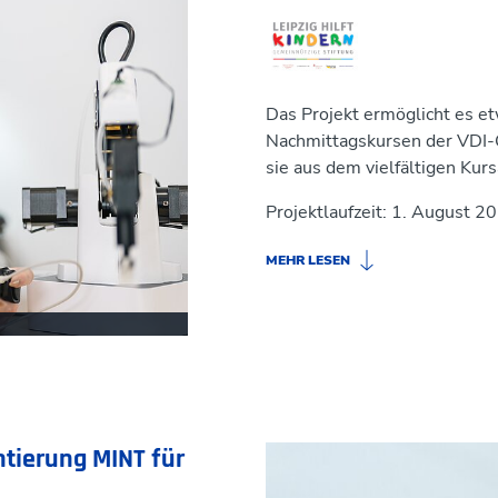
Das Projekt ermöglicht es e
Nachmittagskursen der VDI
sie aus dem vielfältigen Kur
Projektlaufzeit: 1. August 20
MEHR LESEN
Teilnahmebedingungen:
Um 
einen Nachweis über ihre aktu
einen Einkommensnachweis, 
Empfangsnachweis oder den B
Ziel des Projektes:
Unser Zie
ntierung MINT für
MINT-Bildungsangeboten zu e
Technologie, Ingenieurwesen