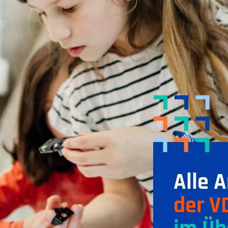
Alle 
der V