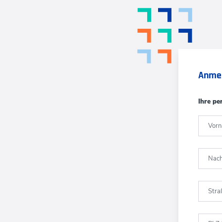
Anme
Ihre pe
Vor
Nac
Str