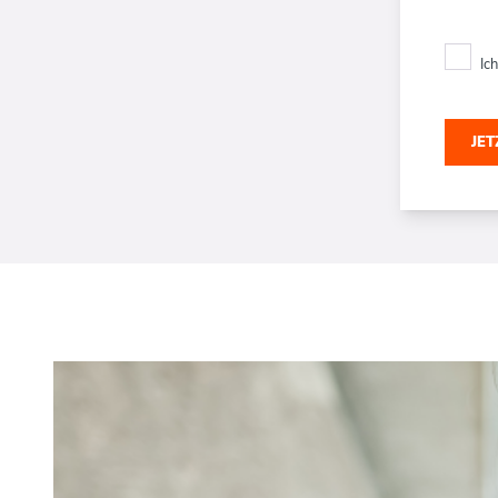
Ic
JE