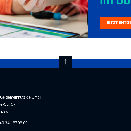
im Üb
JETZT ENTD
Ge gemeinnützige GmbH
e-Str. 97
ipzig
+49 341 8708 60