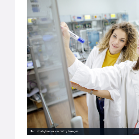
Bild: chabybucko via Getty Images