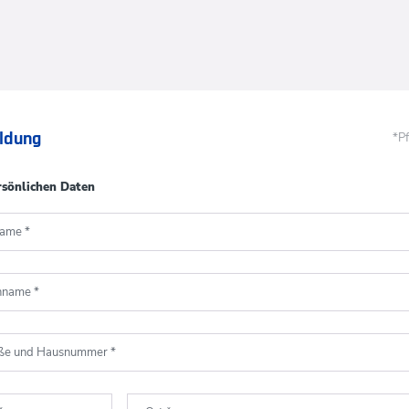
ldung
*Pf
rsönlichen Daten
name
*
hname
*
aße und Hausnummer
*