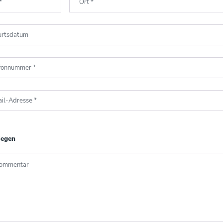
*
Ort
*
urtsdatum
efonnummer
*
il-Adresse
*
iegen
Kommentar