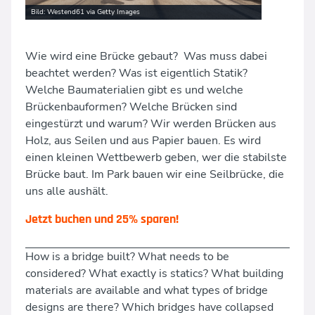
Kindergeburtstage
Bild: Westend61 via Getty Images
Unsere Räume & Werkstätten
Angebote für Schulen und andere Institutionen
Wie wird eine Brücke gebaut? Was muss dabei
News
proTechnicale Sachsen
beachtet werden? Was ist eigentlich Statik?
Welche Baumaterialien gibt es und welche
Fortbildung für Eltern, Pädagog:innen und Betreuer:innen
Brückenbauformen? Welche Brücken sind
eingestürzt und warum? Wir werden Brücken aus
Teamevents
Holz, aus Seilen und aus Papier bauen. Es wird
einen kleinen Wettbewerb geben, wer die stabilste
Brücke baut. Im Park bauen wir eine Seilbrücke, die
uns alle aushält.
Jetzt buchen und 25% sparen!
How is a bridge built? What needs to be
considered? What exactly is statics? What building
materials are available and what types of bridge
designs are there? Which bridges have collapsed