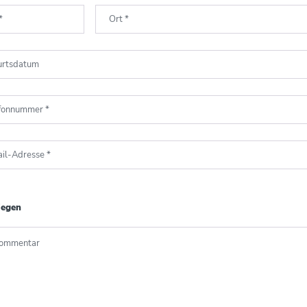
*
Ort
*
urtsdatum
efonnummer
*
il-Adresse
*
iegen
Kommentar