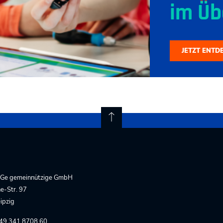
im Üb
JETZT ENTD
Ge gemeinnützige GmbH
e-Str. 97
ipzig
+49 341 8708 60