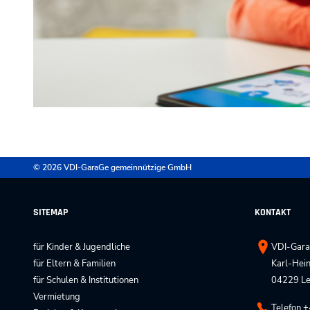
© 2026 VDI-GaraGe gemeinnützige GmbH
SITEMAP
KONTAKT
für Kinder & Jugendliche
VDI-Gara
für Eltern & Familien
Karl-Hein
für Schulen & Institutionen
04229 Le
Vermietung
Telefon 