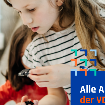
Alle 
der V