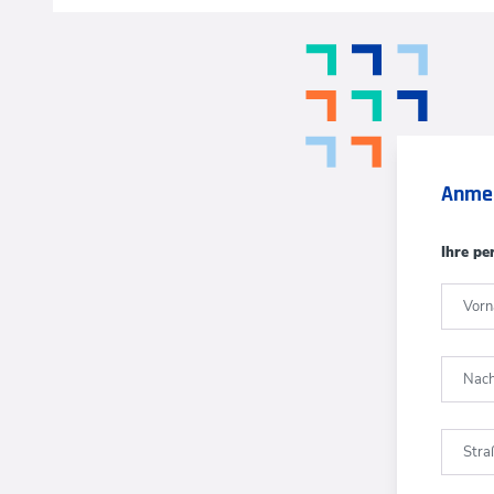
Anme
Ihre pe
Vor
Nac
Str