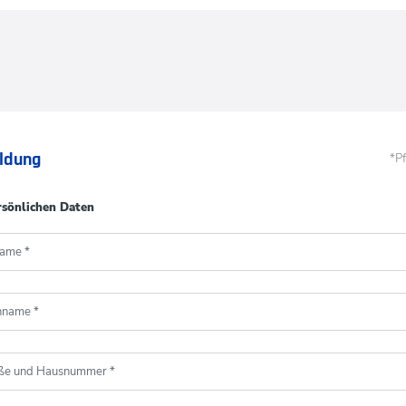
ldung
*Pf
rsönlichen Daten
name
*
hname
*
aße und Hausnummer
*