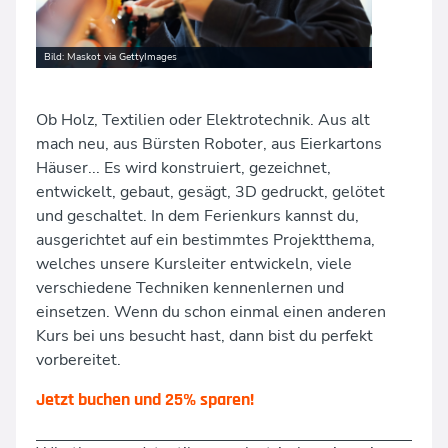
Kindergeburtstage
Unsere Räume & Werkstätten
Angebote für Schulen und andere Institutionen
Bild: Maskot via GettyImages
News
proTechnicale Sachsen
Ob Holz, Textilien oder Elektrotechnik. Aus alt
mach neu, aus Bürsten Roboter, aus Eierkartons
Fortbildung für Eltern, Pädagog:innen und Betreuer:innen
Häuser... Es wird konstruiert, gezeichnet,
Teamevents
entwickelt, gebaut, gesägt, 3D gedruckt, gelötet
und geschaltet. In dem Ferienkurs kannst du,
ausgerichtet auf ein bestimmtes Projektthema,
welches unsere Kursleiter entwickeln, viele
verschiedene Techniken kennenlernen und
einsetzen. Wenn du schon einmal einen anderen
Kurs bei uns besucht hast, dann bist du perfekt
vorbereitet.
Jetzt buchen und 25% sparen!