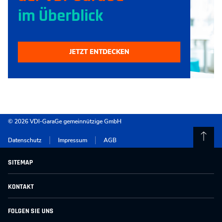
im Überblick
JETZT ENTDECKEN
© 2026 VDI-GaraGe gemeinnützige GmbH
Datenschutz
Impressum
AGB
SITEMAP
für Kinder & Jugendliche
KONTAKT
für Eltern & Familien
für Schulen & Institutionen
VDI-GaraGe gemeinnützige GmbH
FOLGEN SIE UNS
Vermietung
Karl-Heine-Str. 97