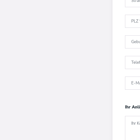
Str
PLZ
Geb
Tel
E-Ma
Ihr Anl
Ihr 