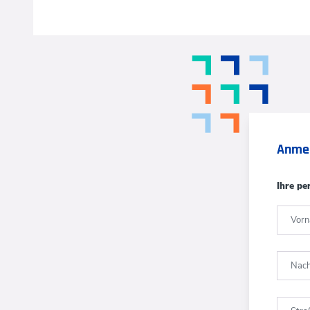
Anme
Ihre pe
Vor
Nac