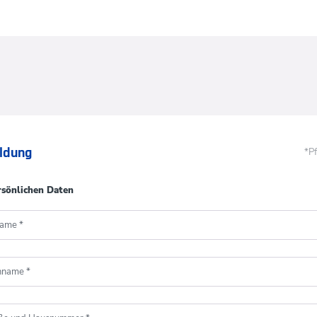
ldung
*Pf
rsönlichen Daten
name
*
hname
*