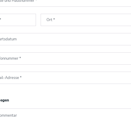
aße und Hausnummer
*
*
Ort
*
urtsdatum
efonnummer
*
il-Adresse
*
iegen
Kommentar