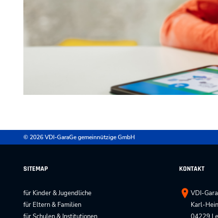
© 2026 VDI-GaraGe gemeinnützige GmbH
SITEMAP
KONTAKT
für Kinder & Jugendliche
VDI-Gara
für Eltern & Familien
Karl-Hein
für Schulen & Institutionen
04229 Le