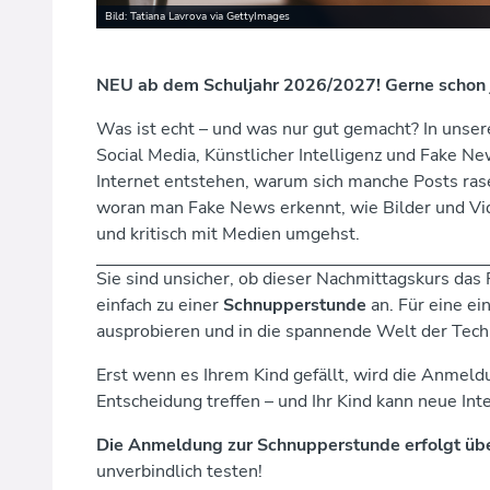
Bild: Tatiana Lavrova via GettyImages
NEU ab dem Schuljahr 2026/2027! Gerne schon 
Was ist echt – und was nur gut gemacht? In unse
Social Media, Künstlicher Intelligenz und Fake N
Internet entstehen, warum sich manche Posts rase
woran man Fake News erkennt, wie Bilder und Vid
und kritisch mit Medien umgehst.
Sie sind unsicher, ob dieser Nachmittagskurs das R
einfach zu einer
Schnupperstunde
an. Für eine e
ausprobieren und in die spannende Welt der Techn
Erst wenn es Ihrem Kind gefällt, wird die Anmeldu
Entscheidung treffen – und Ihr Kind kann neue In
Die Anmeldung zur Schnupperstunde erfolgt üb
unverbindlich testen!