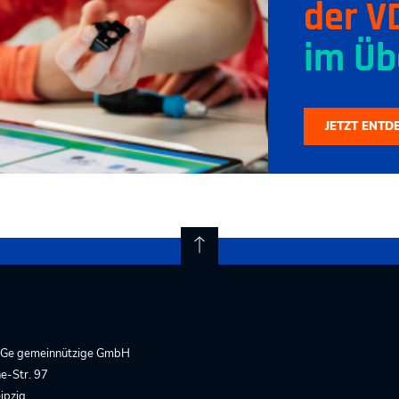
der V
im Üb
JETZT ENTD
Ge gemeinnützige GmbH
e-Str. 97
ipzig