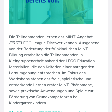
Kindergeburtstage
Unsere Räume & Werkstätten
Angebote für Schulen und andere Institutionen
News
proTechnicale Sachsen
Fortbildung für Eltern, Pädagog:innen und Betreuer:innen
Die Teilnehmenden lernen das MINT-Angebot
FIRST
LEGO League Discover kennen. Ausgehend
Teamevents
von der Bedeutung der frühkindlichen MINT-
Bildung erarbeiten die Teilnehmenden in
Kleingruppenarbeit anhand der LEGO Education
Materialien, die den Kriterien einer anregenden
Lernumgebung entsprechen. Im Fokus des
Workshops stehen das freie, spielerische und
entdeckende Lernen erster MINT-Phänomene,
sowie praktische Anwendungen und Spiele zur
Förderung von Grundkompetenzen bei
Kindergartenkindern.