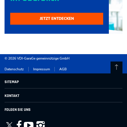
JETZT ENTDECKEN
© 2026 VDI-GaraGe gemeinnützige GmbH
Datenschutz
Impressum
AGB
SITEMAP
für Kinder & Jugendliche
KONTAKT
für Eltern & Familien
für Schulen & Institutionen
VDI-GaraGe gemeinnützige GmbH
FOLGEN SIE UNS
Vermietung
Karl-Heine-Str. 97
Projekte & Kooperationen
04229 Leipzig
Alle Angebote