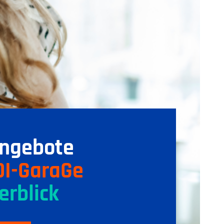
Angebote
DI-GaraGe
erblick