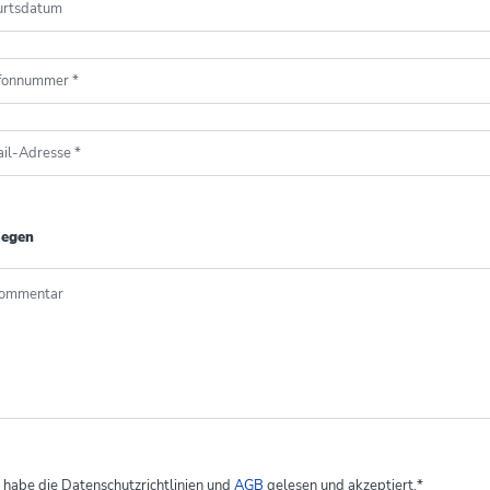
urtsdatum
efonnummer
*
il-Adresse
*
iegen
Kommentar
h habe die Datenschutzrichtlinien und
AGB
gelesen und akzeptiert.
*