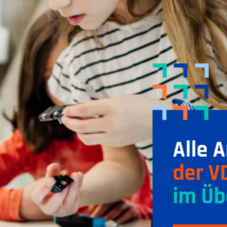
Alle 
der V
im Üb