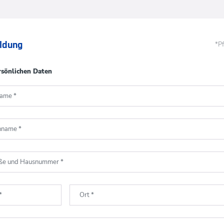
ldung
*Pf
rsönlichen Daten
name
*
hname
*
aße und Hausnummer
*
*
Ort
*