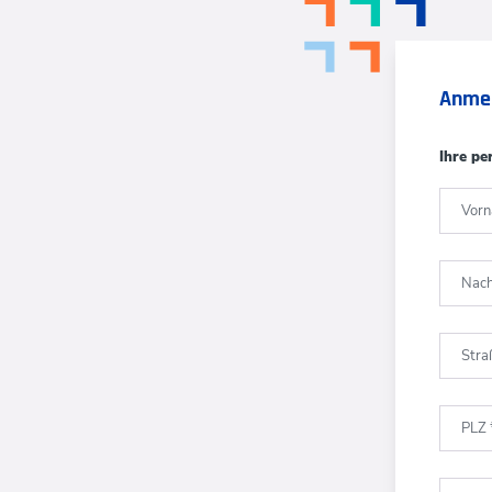
Anme
Ihre pe
Vor
Nac
Str
PLZ