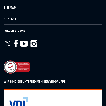
SITEMAP
für Kinder & Jugendliche
KONTAKT
für Eltern & Familien
für Schulen & Institutionen
VDI-GaraGe gemeinnützige GmbH
FOLGEN SIE UNS
Vermietung
Karl-Heine-Str. 97
Projekte & Kooperationen
04229 Leipzig
Alle Angebote
Telefon +49 341 8708 60
Über uns
Kontakt
kontakt@vdi-garage.de
WIR SIND EIN UNTERNEHMEN DER VDI-GRUPPE