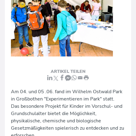
Kindergeburtstage
Unsere Räume & Werkstätten
Angebote für Schulen und andere Institutionen
News
proTechnicale Sachsen
Fortbildung für Eltern, Pädagog:innen und Betreuer:innen
Teamevents
ARTIKEL TEILEN
Am 04. und 05 .06. fand im Wilhelm Ostwald Park
in Großbothen "Experimentieren im Park" statt.
Das besondere Projekt für Kinder im Vorschul- und
Grundschulalter bietet die Möglichkeit,
physikalische, chemische und biologische
Gesetzmäßigkeiten spielerisch zu entdecken und zu
erforschen.